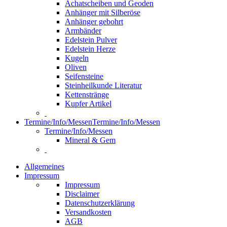
Achatscheiben und Geoden
Anhänger mit Silberöse
Anhänger gebohrt
Armbänder
Edelstein Pulver
Edelstein Herze
Kugeln
Oliven
Seifensteine
Steinheilkunde Literatur
Kettenstränge
Kupfer Artikel
Termine/Info/Messen
Termine/Info/Messen
Termine/Info/Messen
Mineral & Gem
Allgemeines
Impressum
Impressum
Disclaimer
Datenschutzerklärung
Versandkosten
AGB