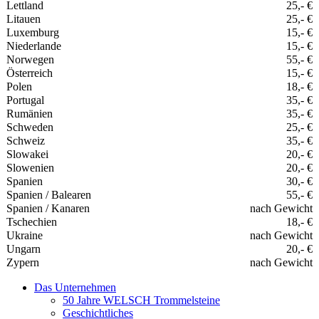
Lettland
25,- €
Litauen
25,- €
Luxemburg
15,- €
Niederlande
15,- €
Norwegen
55,- €
Österreich
15,- €
Polen
18,- €
Portugal
35,- €
Rumänien
35,- €
Schweden
25,- €
Schweiz
35,- €
Slowakei
20,- €
Slowenien
20,- €
Spanien
30,- €
Spanien / Balearen
55,- €
Spanien / Kanaren
nach Gewicht
Tschechien
18,- €
Ukraine
nach Gewicht
Ungarn
20,- €
Zypern
nach Gewicht
Das Unternehmen
50 Jahre WELSCH Trommelsteine
Geschichtliches