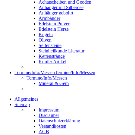
Achatscheiben und Geoden
Anhänger mit Silberöse
Anhänger gebohrt
Armbänder
Edelstein Pulver
Edelstein Herze
Kugeln
Oliven
Seifensteine
Steinheilkunde Literatur
Kettenstränge
Kupfer Artikel
Termine/Info/Messen
Termine/Info/Messen
Termine/Info/Messen
Mineral & Gem
Allgemeines
Sitemap
Impressum
Disclaimer
Datenschutzerklärung
Versandkosten
AGB