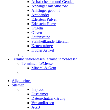
Achatscheiben und Geoden
Anhänger mit Silberöse
Anhänger gebohrt
Armbänder
Edelstein Pulver
Edelstein Herze
Kugeln
Oliven
Seifensteine
Steinheilkunde Literatur
Kettenstränge
Kupfer Artikel
Termine/Info/Messen
Termine/Info/Messen
Termine/Info/Messen
Mineral & Gem
Allgemeines
Sitemap
Impressum
Disclaimer
Datenschutzerklärung
Versandkosten
AGB