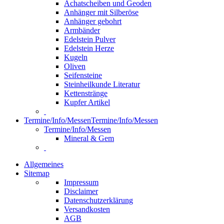
Achatscheiben und Geoden
Anhänger mit Silberöse
Anhänger gebohrt
Armbänder
Edelstein Pulver
Edelstein Herze
Kugeln
Oliven
Seifensteine
Steinheilkunde Literatur
Kettenstränge
Kupfer Artikel
Termine/Info/Messen
Termine/Info/Messen
Termine/Info/Messen
Mineral & Gem
Allgemeines
Sitemap
Impressum
Disclaimer
Datenschutzerklärung
Versandkosten
AGB