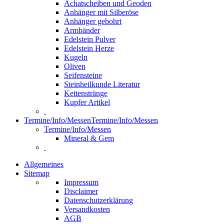
Achatscheiben und Geoden
Anhänger mit Silberöse
Anhänger gebohrt
Armbänder
Edelstein Pulver
Edelstein Herze
Kugeln
Oliven
Seifensteine
Steinheilkunde Literatur
Kettenstränge
Kupfer Artikel
Termine/Info/Messen
Termine/Info/Messen
Termine/Info/Messen
Mineral & Gem
Allgemeines
Sitemap
Impressum
Disclaimer
Datenschutzerklärung
Versandkosten
AGB