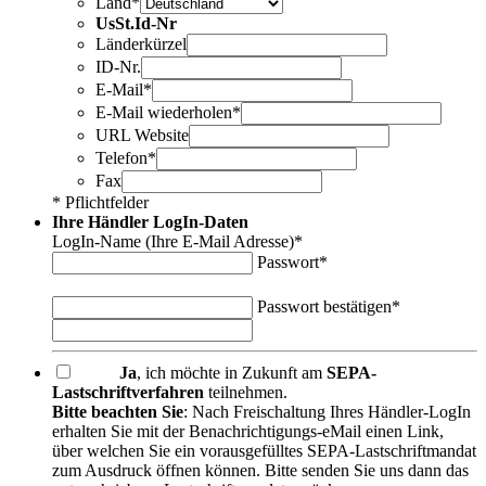
Land*
UsSt.Id-Nr
Länderkürzel
ID-Nr.
E-Mail*
E-Mail wiederholen*
URL Website
Telefon*
Fax
* Pflichtfelder
Ihre Händler LogIn-Daten
LogIn-Name (Ihre E-Mail Adresse)*
Passwort*
Passwort bestätigen*
Ja
, ich möchte in Zukunft am
SEPA-
Lastschriftverfahren
teilnehmen.
Bitte beachten Sie
: Nach Freischaltung Ihres Händler-LogIn
erhalten Sie mit der Benachrichtigungs-eMail einen Link,
über welchen Sie ein vorausgefülltes SEPA-Lastschriftmandat
zum Ausdruck öffnen können. Bitte senden Sie uns dann das