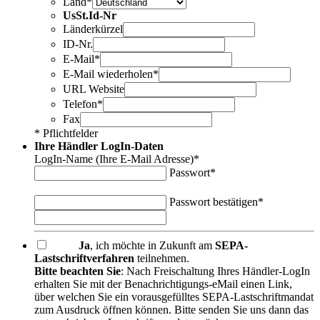
Land*
UsSt.Id-Nr
Länderkürzel
ID-Nr.
E-Mail*
E-Mail wiederholen*
URL Website
Telefon*
Fax
* Pflichtfelder
Ihre Händler LogIn-Daten
LogIn-Name (Ihre E-Mail Adresse)*
Passwort*
Passwort bestätigen*
Ja
, ich möchte in Zukunft am
SEPA-
Lastschriftverfahren
teilnehmen.
Bitte beachten Sie
: Nach Freischaltung Ihres Händler-LogIn
erhalten Sie mit der Benachrichtigungs-eMail einen Link,
über welchen Sie ein vorausgefülltes SEPA-Lastschriftmandat
zum Ausdruck öffnen können. Bitte senden Sie uns dann das