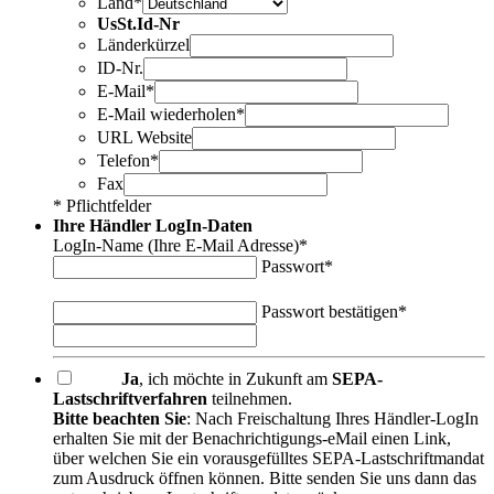
Land*
UsSt.Id-Nr
Länderkürzel
ID-Nr.
E-Mail*
E-Mail wiederholen*
URL Website
Telefon*
Fax
* Pflichtfelder
Ihre Händler LogIn-Daten
LogIn-Name (Ihre E-Mail Adresse)*
Passwort*
Passwort bestätigen*
Ja
, ich möchte in Zukunft am
SEPA-
Lastschriftverfahren
teilnehmen.
Bitte beachten Sie
: Nach Freischaltung Ihres Händler-LogIn
erhalten Sie mit der Benachrichtigungs-eMail einen Link,
über welchen Sie ein vorausgefülltes SEPA-Lastschriftmandat
zum Ausdruck öffnen können. Bitte senden Sie uns dann das