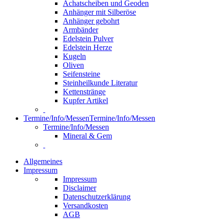
Achatscheiben und Geoden
Anhänger mit Silberöse
Anhänger gebohrt
Armbänder
Edelstein Pulver
Edelstein Herze
Kugeln
Oliven
Seifensteine
Steinheilkunde Literatur
Kettenstränge
Kupfer Artikel
Termine/Info/Messen
Termine/Info/Messen
Termine/Info/Messen
Mineral & Gem
Allgemeines
Impressum
Impressum
Disclaimer
Datenschutzerklärung
Versandkosten
AGB