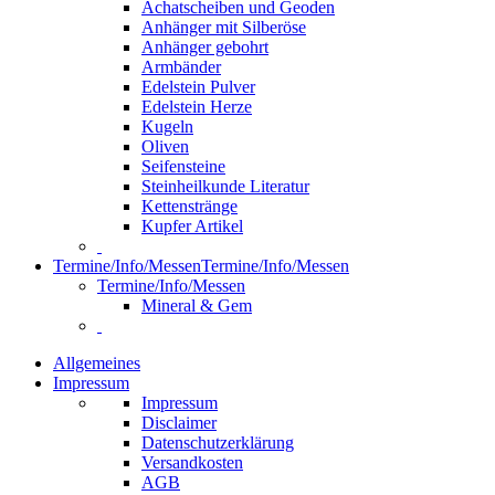
Achatscheiben und Geoden
Anhänger mit Silberöse
Anhänger gebohrt
Armbänder
Edelstein Pulver
Edelstein Herze
Kugeln
Oliven
Seifensteine
Steinheilkunde Literatur
Kettenstränge
Kupfer Artikel
Termine/Info/Messen
Termine/Info/Messen
Termine/Info/Messen
Mineral & Gem
Allgemeines
Impressum
Impressum
Disclaimer
Datenschutzerklärung
Versandkosten
AGB