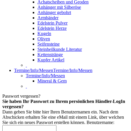
Achatscheiben und Geoden
Anhänger mit Silberöse
Anhänger gebohrt
Armbänder
Edelstein Pulver
Edelstein Herze
Kugeln
Oliven
Seifensteine
Steinheilkunde Literatur
Kettenstränge
Kupfer Artikel
Termine/Info/Messen
Termine/Info/Messen
Termine/Info/Messen
Mineral & Gem
Passwort vergessen?
Sie haben Ihr Passwort zu Ihrem persönlichen Händler-LogIn
vergessen?
Dann geben Sie bitte hier Ihren Benutzernamen ein. Nach dem
Abschicken erhalten Sie eine eMail mit einem Link, über welchen
Sie sich ein neues Passwort erstellen können.
Benutzername: