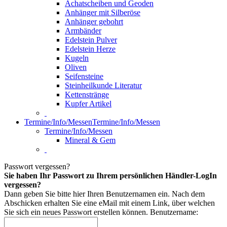
Achatscheiben und Geoden
Anhänger mit Silberöse
Anhänger gebohrt
Armbänder
Edelstein Pulver
Edelstein Herze
Kugeln
Oliven
Seifensteine
Steinheilkunde Literatur
Kettenstränge
Kupfer Artikel
Termine/Info/Messen
Termine/Info/Messen
Termine/Info/Messen
Mineral & Gem
Passwort vergessen?
Sie haben Ihr Passwort zu Ihrem persönlichen Händler-LogIn
vergessen?
Dann geben Sie bitte hier Ihren Benutzernamen ein. Nach dem
Abschicken erhalten Sie eine eMail mit einem Link, über welchen
Sie sich ein neues Passwort erstellen können.
Benutzername: