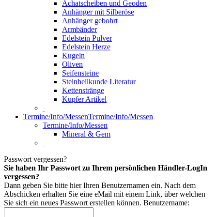
Achatscheiben und Geoden
Anhänger mit Silberöse
Anhänger gebohrt
Armbänder
Edelstein Pulver
Edelstein Herze
Kugeln
Oliven
Seifensteine
Steinheilkunde Literatur
Kettenstränge
Kupfer Artikel
Termine/Info/Messen
Termine/Info/Messen
Termine/Info/Messen
Mineral & Gem
Passwort vergessen?
Sie haben Ihr Passwort zu Ihrem persönlichen Händler-LogIn
vergessen?
Dann geben Sie bitte hier Ihren Benutzernamen ein. Nach dem
Abschicken erhalten Sie eine eMail mit einem Link, über welchen
Sie sich ein neues Passwort erstellen können.
Benutzername: