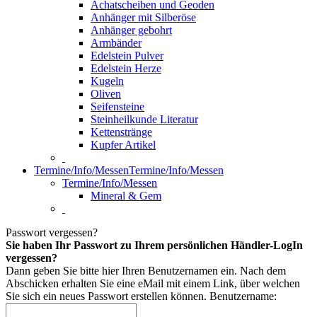
Achatscheiben und Geoden
Anhänger mit Silberöse
Anhänger gebohrt
Armbänder
Edelstein Pulver
Edelstein Herze
Kugeln
Oliven
Seifensteine
Steinheilkunde Literatur
Kettenstränge
Kupfer Artikel
Termine/Info/Messen
Termine/Info/Messen
Termine/Info/Messen
Mineral & Gem
Passwort vergessen?
Sie haben Ihr Passwort zu Ihrem persönlichen Händler-LogIn
vergessen?
Dann geben Sie bitte hier Ihren Benutzernamen ein. Nach dem
Abschicken erhalten Sie eine eMail mit einem Link, über welchen
Sie sich ein neues Passwort erstellen können.
Benutzername: