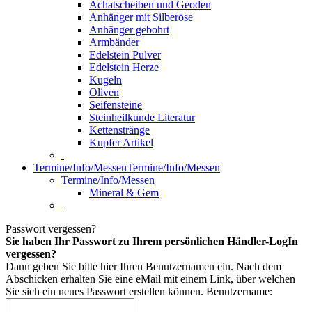
Achatscheiben und Geoden
Anhänger mit Silberöse
Anhänger gebohrt
Armbänder
Edelstein Pulver
Edelstein Herze
Kugeln
Oliven
Seifensteine
Steinheilkunde Literatur
Kettenstränge
Kupfer Artikel
Termine/Info/Messen
Termine/Info/Messen
Termine/Info/Messen
Mineral & Gem
Passwort vergessen?
Sie haben Ihr Passwort zu Ihrem persönlichen Händler-LogIn
vergessen?
Dann geben Sie bitte hier Ihren Benutzernamen ein. Nach dem
Abschicken erhalten Sie eine eMail mit einem Link, über welchen
Sie sich ein neues Passwort erstellen können.
Benutzername: