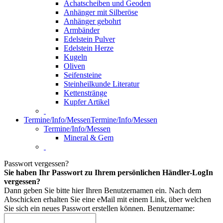
Achatscheiben und Geoden
Anhänger mit Silberöse
Anhänger gebohrt
Armbänder
Edelstein Pulver
Edelstein Herze
Kugeln
Oliven
Seifensteine
Steinheilkunde Literatur
Kettenstränge
Kupfer Artikel
Termine/Info/Messen
Termine/Info/Messen
Termine/Info/Messen
Mineral & Gem
Passwort vergessen?
Sie haben Ihr Passwort zu Ihrem persönlichen Händler-LogIn
vergessen?
Dann geben Sie bitte hier Ihren Benutzernamen ein. Nach dem
Abschicken erhalten Sie eine eMail mit einem Link, über welchen
Sie sich ein neues Passwort erstellen können.
Benutzername: