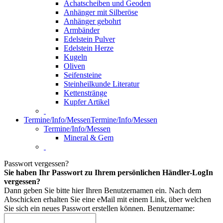
Achatscheiben und Geoden
Anhänger mit Silberöse
Anhänger gebohrt
Armbänder
Edelstein Pulver
Edelstein Herze
Kugeln
Oliven
Seifensteine
Steinheilkunde Literatur
Kettenstränge
Kupfer Artikel
Termine/Info/Messen
Termine/Info/Messen
Termine/Info/Messen
Mineral & Gem
Passwort vergessen?
Sie haben Ihr Passwort zu Ihrem persönlichen Händler-LogIn
vergessen?
Dann geben Sie bitte hier Ihren Benutzernamen ein. Nach dem
Abschicken erhalten Sie eine eMail mit einem Link, über welchen
Sie sich ein neues Passwort erstellen können.
Benutzername: