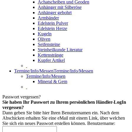
Achatscheiben und Geoden
Anhänger mit Silberöse
Anhänger gebohrt
Armbänder
Edelstein Pulver
Edelstein Herze
Kugeln
Oliven
Seifensteine
Steinheilkunde Literatur
Kettenstränge
Kupfer Artikel
Termine/Info/Messen
Termine/Info/Messen
Termine/Info/Messen
Mineral & Gem
Passwort vergessen?
Sie haben Ihr Passwort zu Ihrem persönlichen Händler-LogIn
vergessen?
Dann geben Sie bitte hier Ihren Benutzernamen ein. Nach dem
Abschicken erhalten Sie eine eMail mit einem Link, über welchen
Sie sich ein neues Passwort erstellen können.
Benutzername: