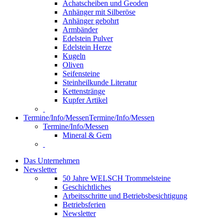
Achatscheiben und Geoden
Anhänger mit Silberöse
Anhänger gebohrt
Armbänder
Edelstein Pulver
Edelstein Herze
Kugeln
Oliven
Seifensteine
Steinheilkunde Literatur
Kettenstränge
Kupfer Artikel
Termine/Info/Messen
Termine/Info/Messen
Termine/Info/Messen
Mineral & Gem
Das Unternehmen
Newsletter
50 Jahre WELSCH Trommelsteine
Geschichtliches
Arbeitsschritte und Betriebsbesichtigung
Betriebsferien
Newsletter