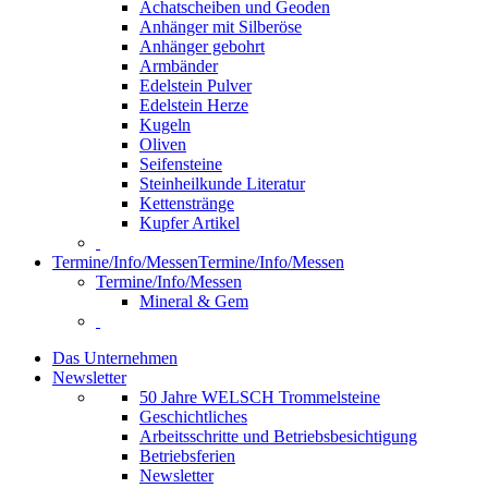
Achatscheiben und Geoden
Anhänger mit Silberöse
Anhänger gebohrt
Armbänder
Edelstein Pulver
Edelstein Herze
Kugeln
Oliven
Seifensteine
Steinheilkunde Literatur
Kettenstränge
Kupfer Artikel
Termine/Info/Messen
Termine/Info/Messen
Termine/Info/Messen
Mineral & Gem
Das Unternehmen
Newsletter
50 Jahre WELSCH Trommelsteine
Geschichtliches
Arbeitsschritte und Betriebsbesichtigung
Betriebsferien
Newsletter