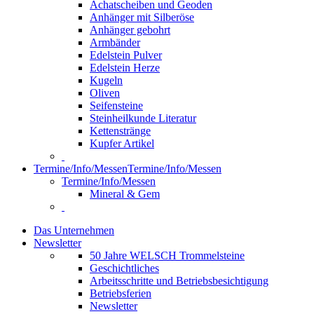
Achatscheiben und Geoden
Anhänger mit Silberöse
Anhänger gebohrt
Armbänder
Edelstein Pulver
Edelstein Herze
Kugeln
Oliven
Seifensteine
Steinheilkunde Literatur
Kettenstränge
Kupfer Artikel
Termine/Info/Messen
Termine/Info/Messen
Termine/Info/Messen
Mineral & Gem
Das Unternehmen
Newsletter
50 Jahre WELSCH Trommelsteine
Geschichtliches
Arbeitsschritte und Betriebsbesichtigung
Betriebsferien
Newsletter