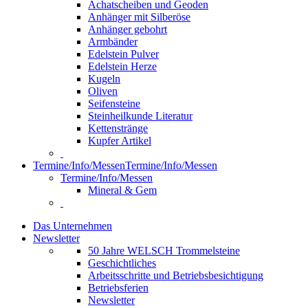
Achatscheiben und Geoden
Anhänger mit Silberöse
Anhänger gebohrt
Armbänder
Edelstein Pulver
Edelstein Herze
Kugeln
Oliven
Seifensteine
Steinheilkunde Literatur
Kettenstränge
Kupfer Artikel
Termine/Info/Messen
Termine/Info/Messen
Termine/Info/Messen
Mineral & Gem
Das Unternehmen
Newsletter
50 Jahre WELSCH Trommelsteine
Geschichtliches
Arbeitsschritte und Betriebsbesichtigung
Betriebsferien
Newsletter