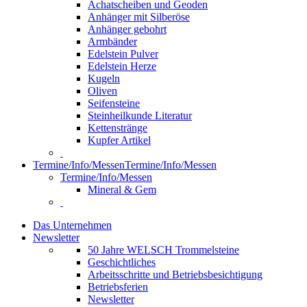
Achatscheiben und Geoden
Anhänger mit Silberöse
Anhänger gebohrt
Armbänder
Edelstein Pulver
Edelstein Herze
Kugeln
Oliven
Seifensteine
Steinheilkunde Literatur
Kettenstränge
Kupfer Artikel
Termine/Info/Messen
Termine/Info/Messen
Termine/Info/Messen
Mineral & Gem
Das Unternehmen
Newsletter
50 Jahre WELSCH Trommelsteine
Geschichtliches
Arbeitsschritte und Betriebsbesichtigung
Betriebsferien
Newsletter