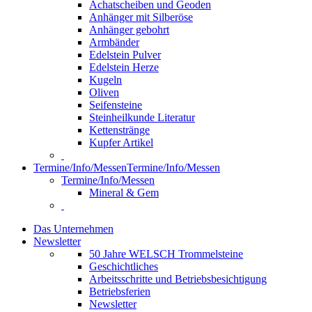
Achatscheiben und Geoden
Anhänger mit Silberöse
Anhänger gebohrt
Armbänder
Edelstein Pulver
Edelstein Herze
Kugeln
Oliven
Seifensteine
Steinheilkunde Literatur
Kettenstränge
Kupfer Artikel
Termine/Info/Messen
Termine/Info/Messen
Termine/Info/Messen
Mineral & Gem
Das Unternehmen
Newsletter
50 Jahre WELSCH Trommelsteine
Geschichtliches
Arbeitsschritte und Betriebsbesichtigung
Betriebsferien
Newsletter