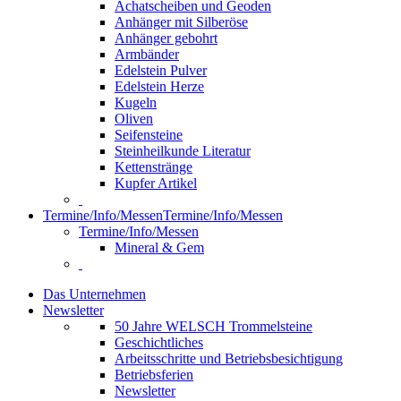
Achatscheiben und Geoden
Anhänger mit Silberöse
Anhänger gebohrt
Armbänder
Edelstein Pulver
Edelstein Herze
Kugeln
Oliven
Seifensteine
Steinheilkunde Literatur
Kettenstränge
Kupfer Artikel
Termine/Info/Messen
Termine/Info/Messen
Termine/Info/Messen
Mineral & Gem
Das Unternehmen
Newsletter
50 Jahre WELSCH Trommelsteine
Geschichtliches
Arbeitsschritte und Betriebsbesichtigung
Betriebsferien
Newsletter