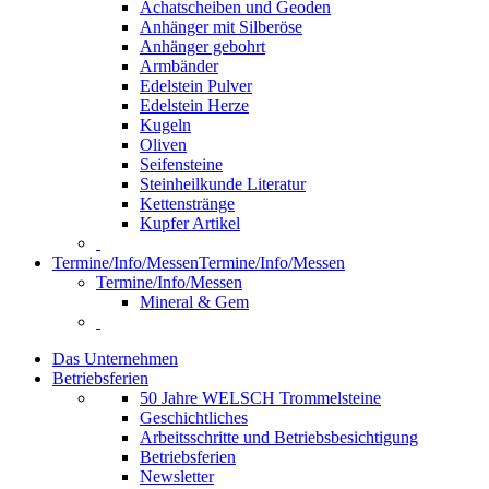
Achatscheiben und Geoden
Anhänger mit Silberöse
Anhänger gebohrt
Armbänder
Edelstein Pulver
Edelstein Herze
Kugeln
Oliven
Seifensteine
Steinheilkunde Literatur
Kettenstränge
Kupfer Artikel
Termine/Info/Messen
Termine/Info/Messen
Termine/Info/Messen
Mineral & Gem
Das Unternehmen
Betriebsferien
50 Jahre WELSCH Trommelsteine
Geschichtliches
Arbeitsschritte und Betriebsbesichtigung
Betriebsferien
Newsletter