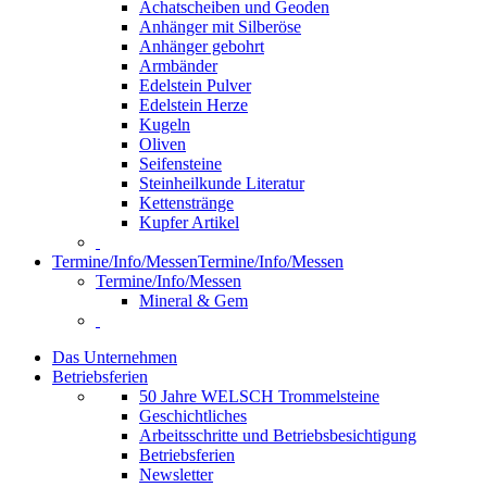
Achatscheiben und Geoden
Anhänger mit Silberöse
Anhänger gebohrt
Armbänder
Edelstein Pulver
Edelstein Herze
Kugeln
Oliven
Seifensteine
Steinheilkunde Literatur
Kettenstränge
Kupfer Artikel
Termine/Info/Messen
Termine/Info/Messen
Termine/Info/Messen
Mineral & Gem
Das Unternehmen
Betriebsferien
50 Jahre WELSCH Trommelsteine
Geschichtliches
Arbeitsschritte und Betriebsbesichtigung
Betriebsferien
Newsletter