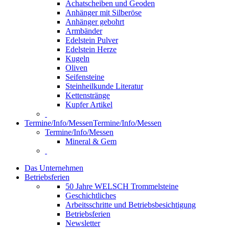
Achatscheiben und Geoden
Anhänger mit Silberöse
Anhänger gebohrt
Armbänder
Edelstein Pulver
Edelstein Herze
Kugeln
Oliven
Seifensteine
Steinheilkunde Literatur
Kettenstränge
Kupfer Artikel
Termine/Info/Messen
Termine/Info/Messen
Termine/Info/Messen
Mineral & Gem
Das Unternehmen
Betriebsferien
50 Jahre WELSCH Trommelsteine
Geschichtliches
Arbeitsschritte und Betriebsbesichtigung
Betriebsferien
Newsletter