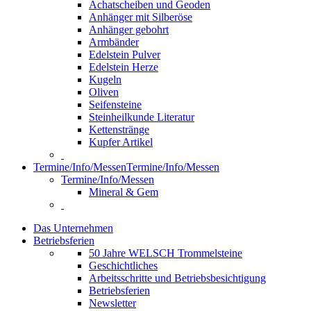
Achatscheiben und Geoden
Anhänger mit Silberöse
Anhänger gebohrt
Armbänder
Edelstein Pulver
Edelstein Herze
Kugeln
Oliven
Seifensteine
Steinheilkunde Literatur
Kettenstränge
Kupfer Artikel
Termine/Info/Messen
Termine/Info/Messen
Termine/Info/Messen
Mineral & Gem
Das Unternehmen
Betriebsferien
50 Jahre WELSCH Trommelsteine
Geschichtliches
Arbeitsschritte und Betriebsbesichtigung
Betriebsferien
Newsletter