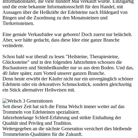
Informationstafel, die viele hundert Mal verkauft wurde. Einzigartig
und die erste bekannte Informationsschrift für den Handel, mit
Aussagen über die Heilkräfte der Edelsteine nach Hildegard von
Bingen und die Zuordnung zu den Monatssteinen und
Tierkreissteinen.
Eine geniale Verkaufsidee war geboren! Doch zuerst nur belächelt.
Aber, wer hätte gedacht, dass diese Idee eine ganze Branche
veränderte.
Schon bald war überall zu lesen "Heilsteine, Therapiesteine,
Glückssteine" und in den folgenden Jahrzehnten schossen die
Buchautoren und Steinheilkundler nur so aus dem Boden. Und das,
40 Jahre später, zum Vorteil unserer ganzen Branche.
Denn heute erwirbt der Käufer nicht nur ein unvergänglich schöner
Edelstein oder ein dekoratives Schmuckstück, sondern gleichzeitig
ein Stück alternativer Heilweisen mit.
Seit dieser Zeit hat sich die Firma Welsch immer weiter auf das
Trommeln von Edelsteinen spezialisiert.
Jahrzehntelange Schleif-Erfahrung und strikte Einhaltung der
Qualität sind Privileg und Tradition.
Weitergegeben an die nächste Generation versichert dies bleibende
Trommelstein-Qualitäten für die Zukunft.