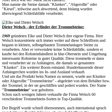
Man nannte die Steine damals "Klunker", "Abgerollte" oder
"Kiesel", teilweise auch abwertend, denn bislang wurden
überwiegend Schleifabfälle verarbeitet.
Dieter Welsch - der Erfinder der Trommelsteine:
1969
gründeten Elke und Dieter Welsch ihre eigene Firma. Herr
Welsch konzentrierte sich immer weiter auf diese Schleifform und
begann in kleinen, selbstgebauten Trommelanlagen Steine zu
verarbeiten. Aber er verwendete keine Schleifabfälle, sondern er
kaufte bei den Rohsteinhändlern in Idar-Oberstein und Umgebung
interessante Rohsteine in guter Qualität. Diese trommelte er dann
und verarbeitet sie zu Anhängern, die damals so genannten
"Klunker". Ein weiterer Boom entstand. Hunderttausende dieser
Anhängerchen wurden ins In- und Ausland verkauft.
Und um das Produkt beim Namen zu nennen, wurde aus Klunker
oder Abgerollte "Trommelsteine" - abgeleitet von dem Behälter bzw.
der Trommel, in der sie geschliffen und poliert wurden. Der Name
"
Trommelsteine
" war gebohren.
Schon nach wenigen Jahren verkaufte die Firma Welsch 60
verschiedene Trommelstein-Sorten in Top-Qualität.
Der Begriff wurde schnell übernommen, auch international sprach