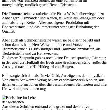
man bald von Tumbled Stones, als eine Schleifform für
unregelmäßig, rundlich geschliffenen Edelsteine.
Die Trommelsteine verarbeitete die Firma Welsch überwiegend zu
Anhängern, Armbänder und Ketten, teilweise als Strangware oder
auch als fertige Ketten. Alles aus eigener Produktion mit
Bohrwerkstätte, und das immer unter strengster Einhaltung der
Qualität.
Aber auch als Schmeichelsteine waren sie bald sehr beliebt und
schon damals hatte Herr Welsch die Idee und Vorstellung,
Trommelsteine als Glücksbringer und Talismane anzubieten, als
Tierkreissteine und zu Heilzwecken.
Zu diesem Zeitpunkt gab es noch keine Deutschsprachige Literatur,
in der über die Heilkraft der Edelsteine geschrieben stand, außer die
Aussagen nach der Hl. Hildegard von Bingen.
Er besorgte sich damals für viel Geld, Auszüge aus der „Physika“ .
Von einem Schweizer Verlag bekam er schwarz-weiß Kopien, aus
denen er Informationen über die verschiedenen Steinsorten und ihre
Heilwirkung zusammen trug.
Aus diesen Schriften entstand eine große und dekorative