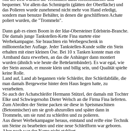
bequemer. Vor allem das Schmirgeln (glätten der Oberfläche) und
das Polieren wurde zunehmend nicht mehr von Hand erledigt,
sondern man benutze Behälter, in denen die geschliffenen Achate
poliert wurden, die "Trommeln".
Dann gab es einen Boom in der Idar-Obersteiner Edelstein-Branche.
Die damals junge Tankstellen-Kette Fina startete eine
Werbekampagne. Sie brauchten ein Werbegeschenk in
millionenfacher Auflage. Jeder Tankstellen-Kunde sollte ein Stein
erhalten mit einer kleinen Öse. Bei 10 x Tanken konnte man ein
Armband dazu erwerben, an das die Anhänger dann montiert
wurden (ähnlich wie heute die Bettelarmbänder). Es war egal, wie
der Stein aussah, er musste klein und billig sein, und Qualität spielte
keine Rolle.
Land auf, Land ab begannen viele Schleifer, ihre Schleifabfälle, die
man damals Bergeweise hinter dem Haus liegen hatte, zu
verarbeiten.
So auch der Achatschleifer Hermann Stützel, der damals mit Tochter
Elke und Schwiegersohn Dieter Welsch an die Firma Fina lieferten.
Zum Abrollen der Steine packen sie diese in Speismaschinen
(Betonmischer) um sie grob abzurollen und später dann in
Trommeln, um sie rund zu schleifen und zu polieren.
Aus dieser Werbekampagne heraus, entstand und reifte eine Technik
um Steine zu bearbeiten und eine neue Schleifform war geboren.
Aber noch war der Name nicht etabliert.