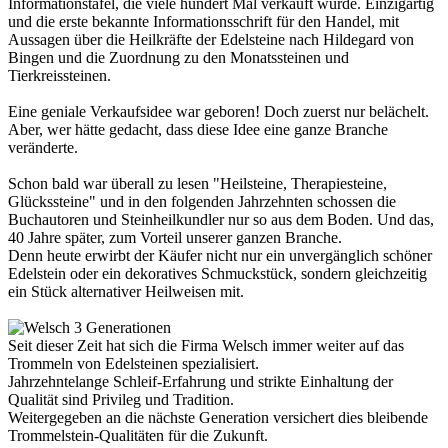
Informationstafel, die viele hundert Mal verkauft wurde. Einzigartig
und die erste bekannte Informationsschrift für den Handel, mit
Aussagen über die Heilkräfte der Edelsteine nach Hildegard von
Bingen und die Zuordnung zu den Monatssteinen und
Tierkreissteinen.
Eine geniale Verkaufsidee war geboren! Doch zuerst nur belächelt.
Aber, wer hätte gedacht, dass diese Idee eine ganze Branche
veränderte.
Schon bald war überall zu lesen "Heilsteine, Therapiesteine,
Glückssteine" und in den folgenden Jahrzehnten schossen die
Buchautoren und Steinheilkundler nur so aus dem Boden. Und das,
40 Jahre später, zum Vorteil unserer ganzen Branche.
Denn heute erwirbt der Käufer nicht nur ein unvergänglich schöner
Edelstein oder ein dekoratives Schmuckstück, sondern gleichzeitig
ein Stück alternativer Heilweisen mit.
Seit dieser Zeit hat sich die Firma Welsch immer weiter auf das
Trommeln von Edelsteinen spezialisiert.
Jahrzehntelange Schleif-Erfahrung und strikte Einhaltung der
Qualität sind Privileg und Tradition.
Weitergegeben an die nächste Generation versichert dies bleibende
Trommelstein-Qualitäten für die Zukunft.