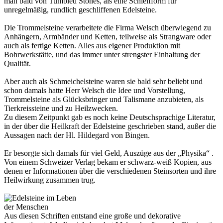
man bald von Tumbled Stones, als eine Schleifform für
unregelmäßig, rundlich geschliffenen Edelsteine.
Die Trommelsteine verarbeitete die Firma Welsch überwiegend zu
Anhängern, Armbänder und Ketten, teilweise als Strangware oder
auch als fertige Ketten. Alles aus eigener Produktion mit
Bohrwerkstätte, und das immer unter strengster Einhaltung der
Qualität.
Aber auch als Schmeichelsteine waren sie bald sehr beliebt und
schon damals hatte Herr Welsch die Idee und Vorstellung,
Trommelsteine als Glücksbringer und Talismane anzubieten, als
Tierkreissteine und zu Heilzwecken.
Zu diesem Zeitpunkt gab es noch keine Deutschsprachige Literatur,
in der über die Heilkraft der Edelsteine geschrieben stand, außer die
Aussagen nach der Hl. Hildegard von Bingen.
Er besorgte sich damals für viel Geld, Auszüge aus der „Physika“ .
Von einem Schweizer Verlag bekam er schwarz-weiß Kopien, aus
denen er Informationen über die verschiedenen Steinsorten und ihre
Heilwirkung zusammen trug.
Aus diesen Schriften entstand eine große und dekorative