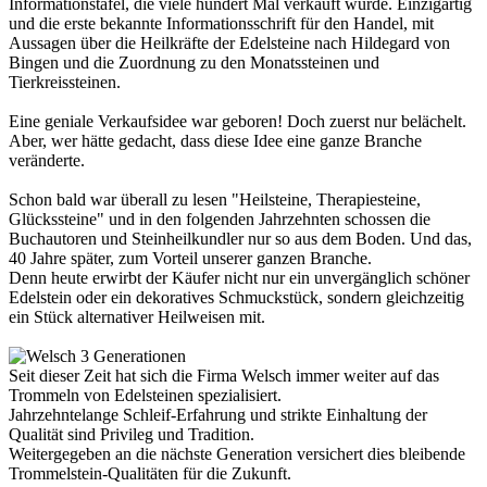
Informationstafel, die viele hundert Mal verkauft wurde. Einzigartig
und die erste bekannte Informationsschrift für den Handel, mit
Aussagen über die Heilkräfte der Edelsteine nach Hildegard von
Bingen und die Zuordnung zu den Monatssteinen und
Tierkreissteinen.
Eine geniale Verkaufsidee war geboren! Doch zuerst nur belächelt.
Aber, wer hätte gedacht, dass diese Idee eine ganze Branche
veränderte.
Schon bald war überall zu lesen "Heilsteine, Therapiesteine,
Glückssteine" und in den folgenden Jahrzehnten schossen die
Buchautoren und Steinheilkundler nur so aus dem Boden. Und das,
40 Jahre später, zum Vorteil unserer ganzen Branche.
Denn heute erwirbt der Käufer nicht nur ein unvergänglich schöner
Edelstein oder ein dekoratives Schmuckstück, sondern gleichzeitig
ein Stück alternativer Heilweisen mit.
Seit dieser Zeit hat sich die Firma Welsch immer weiter auf das
Trommeln von Edelsteinen spezialisiert.
Jahrzehntelange Schleif-Erfahrung und strikte Einhaltung der
Qualität sind Privileg und Tradition.
Weitergegeben an die nächste Generation versichert dies bleibende
Trommelstein-Qualitäten für die Zukunft.