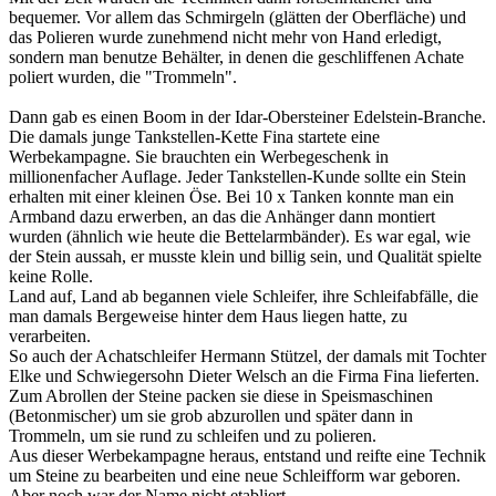
bequemer. Vor allem das Schmirgeln (glätten der Oberfläche) und
das Polieren wurde zunehmend nicht mehr von Hand erledigt,
sondern man benutze Behälter, in denen die geschliffenen Achate
poliert wurden, die "Trommeln".
Dann gab es einen Boom in der Idar-Obersteiner Edelstein-Branche.
Die damals junge Tankstellen-Kette Fina startete eine
Werbekampagne. Sie brauchten ein Werbegeschenk in
millionenfacher Auflage. Jeder Tankstellen-Kunde sollte ein Stein
erhalten mit einer kleinen Öse. Bei 10 x Tanken konnte man ein
Armband dazu erwerben, an das die Anhänger dann montiert
wurden (ähnlich wie heute die Bettelarmbänder). Es war egal, wie
der Stein aussah, er musste klein und billig sein, und Qualität spielte
keine Rolle.
Land auf, Land ab begannen viele Schleifer, ihre Schleifabfälle, die
man damals Bergeweise hinter dem Haus liegen hatte, zu
verarbeiten.
So auch der Achatschleifer Hermann Stützel, der damals mit Tochter
Elke und Schwiegersohn Dieter Welsch an die Firma Fina lieferten.
Zum Abrollen der Steine packen sie diese in Speismaschinen
(Betonmischer) um sie grob abzurollen und später dann in
Trommeln, um sie rund zu schleifen und zu polieren.
Aus dieser Werbekampagne heraus, entstand und reifte eine Technik
um Steine zu bearbeiten und eine neue Schleifform war geboren.
Aber noch war der Name nicht etabliert.