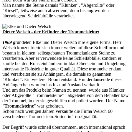
Man nannte die Steine damals "Klunker", "Abgerollte" oder
"Kiesel", teilweise auch abwertend, denn bislang wurden
überwiegend Schleifabfälle verarbeitet.
Dieter Welsch - der Erfinder der Trommelsteine:
1969
gründeten Elke und Dieter Welsch ihre eigene Firma. Herr
Welsch konzentrierte sich immer weiter auf diese Schleifform und
begann in kleinen, selbstgebauten Trommelanlagen Steine zu
verarbeiten. Aber er verwendete keine Schleifabfälle, sondern er
kaufte bei den Rohsteinhändlern in Idar-Oberstein und Umgebung
interessante Rohsteine in guter Qualität. Diese trommelte er dann
und verarbeitet sie zu Anhängern, die damals so genannten
"Klunker". Ein weiterer Boom entstand. Hunderttausende dieser
Anhängerchen wurden ins In- und Ausland verkauft.
Und um das Produkt beim Namen zu nennen, wurde aus Klunker
oder Abgerollte "Trommelsteine" - abgeleitet von dem Behälter bzw.
der Trommel, in der sie geschliffen und poliert wurden. Der Name
"
Trommelsteine
" war gebohren.
Schon nach wenigen Jahren verkaufte die Firma Welsch 60
verschiedene Trommelstein-Sorten in Top-Qualität.
Der Begriff wurde schnell übernommen, auch international sprach