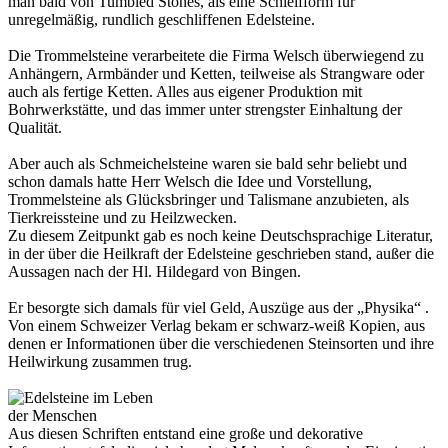
man bald von Tumbled Stones, als eine Schleifform für
unregelmäßig, rundlich geschliffenen Edelsteine.
Die Trommelsteine verarbeitete die Firma Welsch überwiegend zu
Anhängern, Armbänder und Ketten, teilweise als Strangware oder
auch als fertige Ketten. Alles aus eigener Produktion mit
Bohrwerkstätte, und das immer unter strengster Einhaltung der
Qualität.
Aber auch als Schmeichelsteine waren sie bald sehr beliebt und
schon damals hatte Herr Welsch die Idee und Vorstellung,
Trommelsteine als Glücksbringer und Talismane anzubieten, als
Tierkreissteine und zu Heilzwecken.
Zu diesem Zeitpunkt gab es noch keine Deutschsprachige Literatur,
in der über die Heilkraft der Edelsteine geschrieben stand, außer die
Aussagen nach der Hl. Hildegard von Bingen.
Er besorgte sich damals für viel Geld, Auszüge aus der „Physika“ .
Von einem Schweizer Verlag bekam er schwarz-weiß Kopien, aus
denen er Informationen über die verschiedenen Steinsorten und ihre
Heilwirkung zusammen trug.
Aus diesen Schriften entstand eine große und dekorative