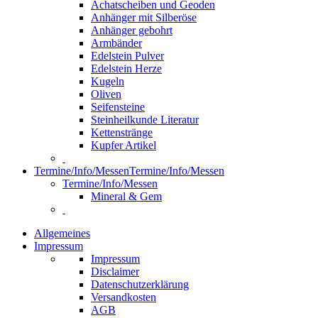
Achatscheiben und Geoden
Anhänger mit Silberöse
Anhänger gebohrt
Armbänder
Edelstein Pulver
Edelstein Herze
Kugeln
Oliven
Seifensteine
Steinheilkunde Literatur
Kettenstränge
Kupfer Artikel
Termine/Info/Messen
Termine/Info/Messen
Termine/Info/Messen
Mineral & Gem
Allgemeines
Impressum
Impressum
Disclaimer
Datenschutzerklärung
Versandkosten
AGB