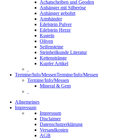
Achatscheiben und Geoden
Anhänger mit Silberöse
Anhänger gebohrt
Armbänder
Edelstein Pulver
Edelstein Herze
Kugeln
Oliven
Seifensteine
Steinheilkunde Literatur
Kettenstränge
Kupfer Artikel
Termine/Info/Messen
Termine/Info/Messen
Termine/Info/Messen
Mineral & Gem
Allgemeines
Impressum
Impressum
Disclaimer
Datenschutzerklärung
Versandkosten
AGB