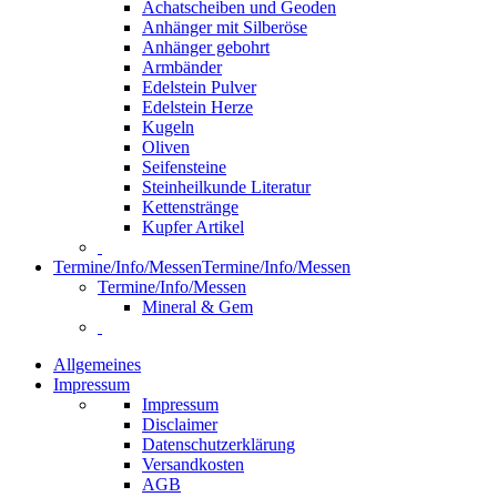
Achatscheiben und Geoden
Anhänger mit Silberöse
Anhänger gebohrt
Armbänder
Edelstein Pulver
Edelstein Herze
Kugeln
Oliven
Seifensteine
Steinheilkunde Literatur
Kettenstränge
Kupfer Artikel
Termine/Info/Messen
Termine/Info/Messen
Termine/Info/Messen
Mineral & Gem
Allgemeines
Impressum
Impressum
Disclaimer
Datenschutzerklärung
Versandkosten
AGB