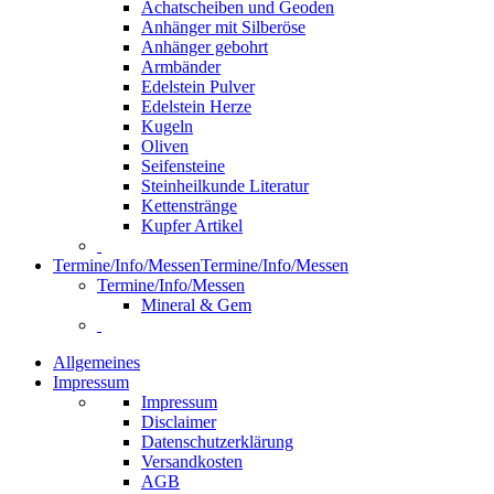
Achatscheiben und Geoden
Anhänger mit Silberöse
Anhänger gebohrt
Armbänder
Edelstein Pulver
Edelstein Herze
Kugeln
Oliven
Seifensteine
Steinheilkunde Literatur
Kettenstränge
Kupfer Artikel
Termine/Info/Messen
Termine/Info/Messen
Termine/Info/Messen
Mineral & Gem
Allgemeines
Impressum
Impressum
Disclaimer
Datenschutzerklärung
Versandkosten
AGB