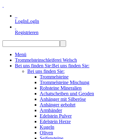
LogIn
LogIn
Registrieren
Menü
Trommelsteinschleiferei Welsch
Bei uns finden Sie:
Bei uns finden Sie:
Bei uns finden Sie:
Trommelsteine
Trommelsteine Mischung
Rohsteine Mineralien
Achatscheiben und Geoden
Anhänger mit Silberöse
Anhänger gebohrt
Armbänder
Edelstein Pulver
Edelstein Herze
Kugeln
Oliven
Seifensteine