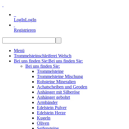
LogIn
LogIn
Registrieren
Menü
Trommelsteinschleiferei Welsch
Bei uns finden Sie:
Bei uns finden Sie:
Bei uns finden Sie:
Trommelsteine
Trommelsteine Mischung
Rohsteine Mineralien
Achatscheiben und Geoden
Anhänger mit Silberöse
Anhänger gebohrt
Armbänder
Edelstein Pulver
Edelstein Herze
Kugeln
Oliven
Seifensteine