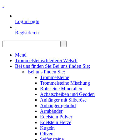
LogIn
LogIn
Registrieren
Menü
Trommelsteinschleiferei Welsch
Bei uns finden Sie:
Bei uns finden Sie:
Bei uns finden Sie:
Trommelsteine
Trommelsteine Mischung
Rohsteine Mineralien
Achatscheiben und Geoden
Anhänger mit Silberöse
Anhänger gebohrt
Armbänder
Edelstein Pulver
Edelstein Herze
Kugeln
Oliven
Seifensteine