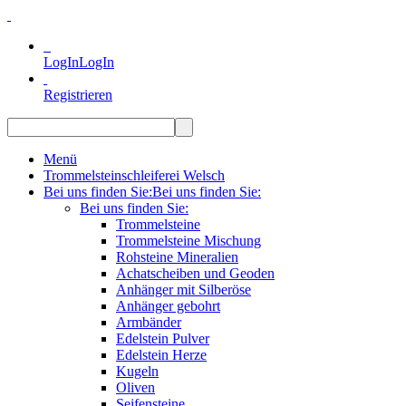
LogIn
LogIn
Registrieren
Menü
Trommelsteinschleiferei Welsch
Bei uns finden Sie:
Bei uns finden Sie:
Bei uns finden Sie:
Trommelsteine
Trommelsteine Mischung
Rohsteine Mineralien
Achatscheiben und Geoden
Anhänger mit Silberöse
Anhänger gebohrt
Armbänder
Edelstein Pulver
Edelstein Herze
Kugeln
Oliven
Seifensteine